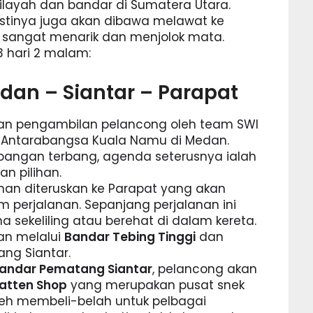
ilayah dan bandar di Sumatera Utara.
pastinya juga akan dibawa melawat ke
 sangat menarik dan menjolok mata.
 3 hari 2 malam:
dan – Siantar – Parapat
ngan pengambilan pelancong oleh team SWI
g Antarabangsa Kuala Namu di Medan.
pangan terbang, agenda seterusnya ialah
n pilihan.
nan diteruskan ke Parapat yang akan
 perjalanan. Sepanjang perjalanan ini
 sekeliling atau berehat di dalam kereta.
kan melalui
Bandar Tebing Tinggi
dan
ng Siantar.
andar Pematang Siantar
, pelancong akan
atten Shop
yang merupakan pusat snek
 boleh membeli-belah untuk pelbagai